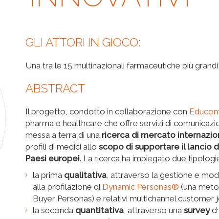
GLI ATTORI IN GIOCO:
Una tra le 15 multinazionali farmaceutiche più grandi
ABSTRACT
Il progetto, condotto in collaborazione con
Educo
pharma e healthcare che offre servizi di comunicazi
messa a terra di una
ricerca di mercato internazi
profili di medici allo
scopo di supportare il lancio 
Paesi europei
. La ricerca ha impiegato due tipologi
la prima
qualitativa
, attraverso la gestione e mo
alla profilazione di
Dynamic Personas®
(una metod
Buyer Personas) e relativi multichannel customer 
la seconda
quantitativa
, attraverso una
survey
c