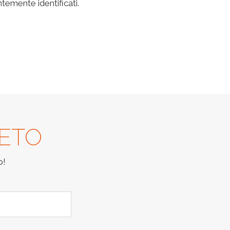
ntemente identificati.
LETO
o!