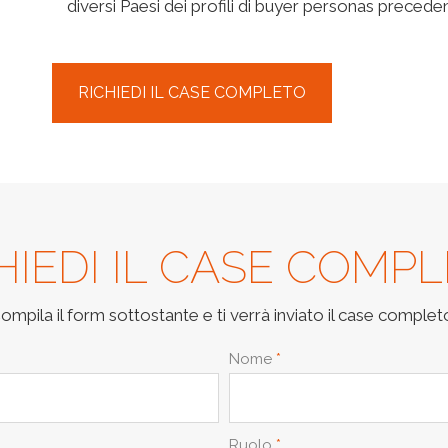
diversi Paesi dei profili di buyer personas precede
RICHIEDI IL CASE COMPLETO
HIEDI IL CASE COMP
ompila il form sottostante e ti verrà inviato il case complet
Nome
*
Ruolo
*