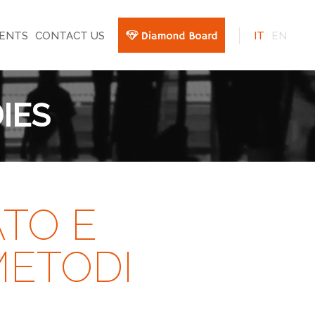
VENTS
CONTACT US
IT
EN
IES
TO E
METODI